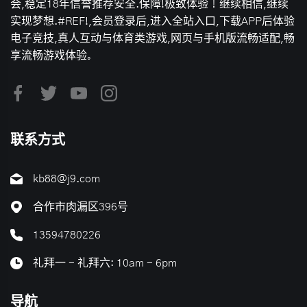
会,稳定18年信誉推荐安全.保障!极致体验！继续相信,继续
实现梦想.#REF!,会员登录后,进入全站入口,下载APP后体验
电子竞技,真人互动与体育类游戏,网页与手机版流畅适配,畅
享流畅游戏体验。
联系方式
kb88@j9.com
合作市肉漏区396号
13594780226
礼拜一 - 礼拜六: 10am - 6pm
导航