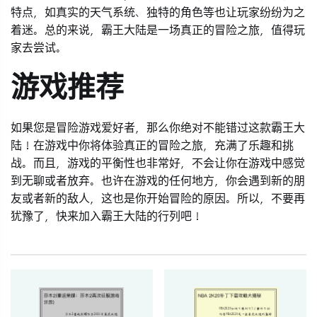
特点，如真实的天气系统、独特的角色等也让玩家纷纷为之
着迷。总的来说，霸王大陆是一场真正的冒险之旅，值得玩
家去尝试。
游戏推荐
如果您是冒险游戏爱好者，那么你绝对不能错过这款霸王大
陆！在游戏中你将体验真正的冒险之旅，充满了乐趣和挑
战。而且，游戏的平衡性也非常好，不会让你在游戏中感觉
到无聊或者放弃。也许在游戏的任何地方，你会遇到新的朋
友或者新的敌人，这也是你开始冒险的原因。所以，不要再
犹豫了，快来加入霸王大陆的行列吧！