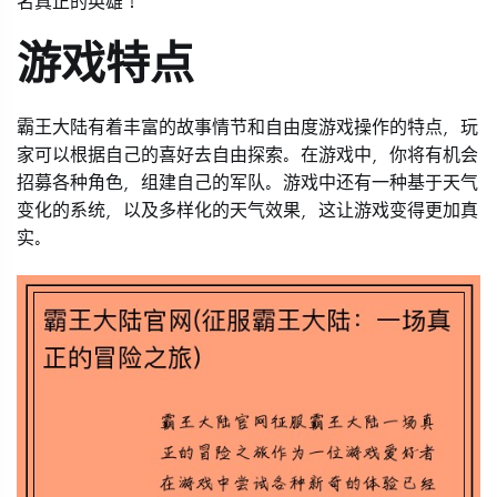
名真正的英雄！
游戏特点
霸王大陆有着丰富的故事情节和自由度游戏操作的特点，玩
家可以根据自己的喜好去自由探索。在游戏中，你将有机会
招募各种角色，组建自己的军队。游戏中还有一种基于天气
变化的系统，以及多样化的天气效果，这让游戏变得更加真
实。