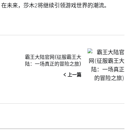
在未来，莎木2将继续引领游戏世界的潮流。
霸王大陆官网(征服霸王大
陆：一场真正的冒险之旅)
< 上一篇