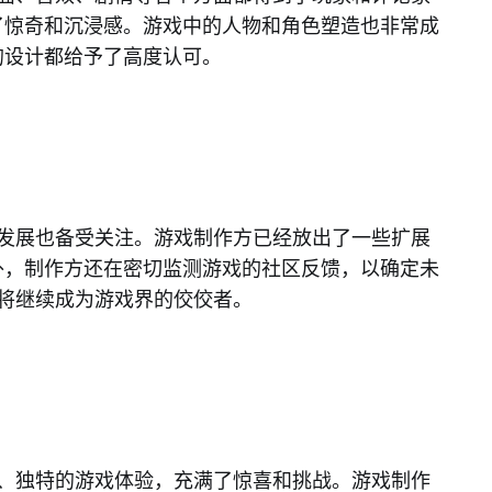
了惊奇和沉浸感。游戏中的人物和角色塑造也非常成
的设计都给予了高度认可。
的发展也备受关注。游戏制作方已经放出了一些扩展
外，制作方还在密切监测游戏的社区反馈，以确定未
将继续成为游戏界的佼佼者。
样、独特的游戏体验，充满了惊喜和挑战。游戏制作