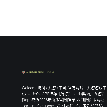
Welcome访问✔九游 (中国)官方网站 - 九游游戏中
心 _JIUYOU APP推荐【导航：baidu典ag】九游会
j9app充值2026最新版官网|登录|入口|网页版网址
「cn-cn-j9you.com」以下简称：j9九游会222753