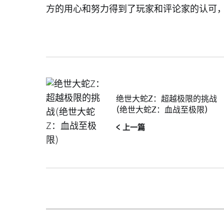
方的用心和努力得到了玩家和评论家的认可，
绝世大蛇Z：超越极限的挑战
(绝世大蛇Z：血战至极限)
< 上一篇