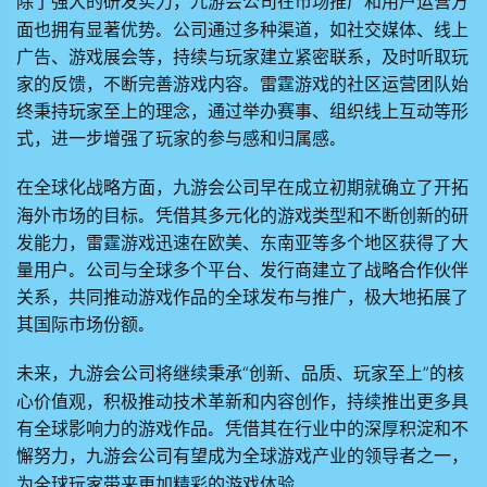
除了强大的研发实力，
公司在市场推广和用户运营方
九游会
面也拥有显著优势。公司通过多种渠道，如社交媒体、线上
广告、游戏展会等，持续与玩家建立紧密联系，及时听取玩
家的反馈，不断完善游戏内容。雷霆游戏的社区运营团队始
终秉持玩家至上的理念，通过举办赛事、组织线上互动等形
式，进一步增强了玩家的参与感和归属感。
在全球化战略方面，
公司早在成立初期就确立了开拓
九游会
海外市场的目标。凭借其多元化的游戏类型和不断创新的研
发能力，雷霆游戏迅速在欧美、东南亚等多个地区获得了大
量用户。公司与全球多个平台、发行商建立了战略合作伙伴
关系，共同推动游戏作品的全球发布与推广，极大地拓展了
其国际市场份额。
未来，
公司将继续秉承“创新、品质、玩家至上”的核
九游会
心价值观，积极推动技术革新和内容创作，持续推出更多具
有全球影响力的游戏作品。凭借其在行业中的深厚积淀和不
懈努力，
公司有望成为全球游戏产业的领导者之一，
九游会
为全球玩家带来更加精彩的游戏体验。