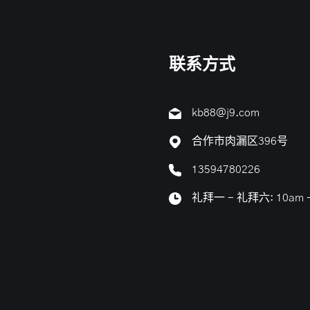
联系方式
kb88@j9.com
合作市肉漏区396号
13594780226
礼拜一 - 礼拜六: 10am -