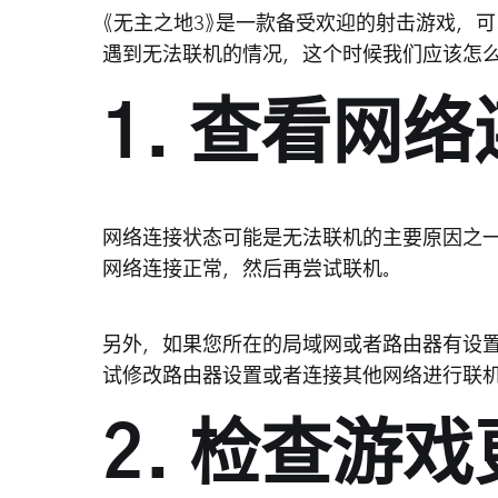
《无主之地3》是一款备受欢迎的射击游戏，
遇到无法联机的情况，这个时候我们应该怎
1. 查看网
网络连接状态可能是无法联机的主要原因之
网络连接正常，然后再尝试联机。
另外，如果您所在的局域网或者路由器有设
试修改路由器设置或者连接其他网络进行联
2. 检查游