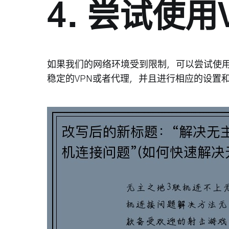
4. 尝试使
如果我们的网络环境受到限制，可以尝试使用
稳定的VPN或者代理，并且进行相应的设置