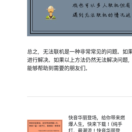
总之，无法联机是一种非常常见的问题。如
进行解决。如果以上方法仍然无法解决问题
能够帮助到需要的朋友们。
快音华丽登场，给你带来燃
爆人生，快来下载！(纯手
打，最潮流！快音华丽登