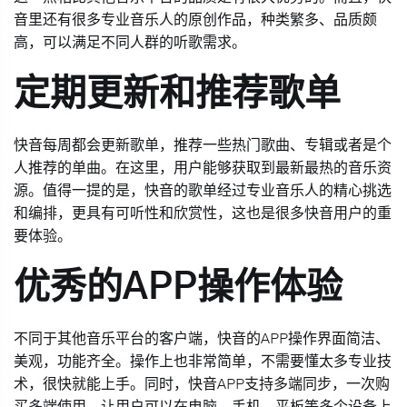
音里还有很多专业音乐人的原创作品，种类繁多、品质颇
高，可以满足不同人群的听歌需求。
定期更新和推荐歌单
快音每周都会更新歌单，推荐一些热门歌曲、专辑或者是个
人推荐的单曲。在这里，用户能够获取到最新最热的音乐资
源。值得一提的是，快音的歌单经过专业音乐人的精心挑选
和编排，更具有可听性和欣赏性，这也是很多快音用户的重
要体验。
优秀的APP操作体验
不同于其他音乐平台的客户端，快音的APP操作界面简洁、
美观，功能齐全。操作上也非常简单，不需要懂太多专业技
术，很快就能上手。同时，快音APP支持多端同步，一次购