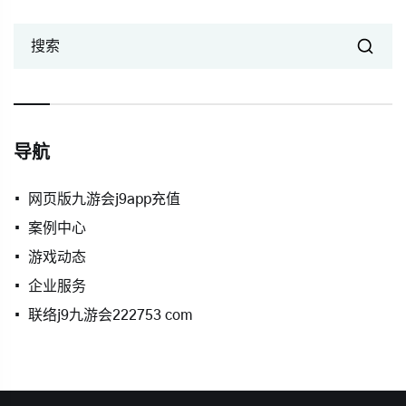
搜索
导航
网页版九游会j9app充值
案例中心
游戏动态
企业服务
联络j9九游会222753 com