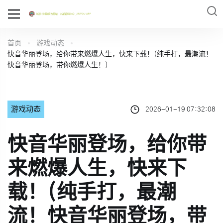
首页
游戏动态
快音华丽登场，给你带来燃爆人生，快来下载！(纯手打，最潮流！
快音华丽登场，带你燃爆人生！)
游戏动态
2026-01-19 07:32:08
快音华丽登场，给你带
来燃爆人生，快来下
载！(纯手打，最潮
流！快音华丽登场，带