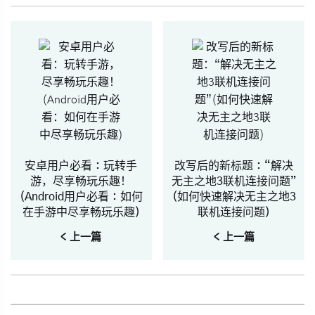
安卓用户必看：玩转手
改写后的新标题：“解决
游，尽享畅玩乐趣！
无主之地3联机连接问题”
(Android用户必看：如何
(如何快速解决无主之地3
在手游中尽享畅玩乐趣)
联机连接问题)
< 上一篇
< 上一篇