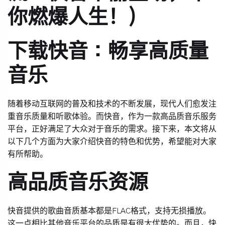
你燃爆人生！)
下载快音：畅享高质量
音乐
随着移动互联网的普及和技术的不断发展，现代人们愈发注
重音乐质量和听歌体验。而快音，作为一款高品质音乐服务
平台，正好满足了大众对于音乐的需求。接下来，本文将从
以下几个方面为大家介绍快音的特色和优势，希望能对大家
有所帮助。
高品质音乐资源
快音提供的歌曲音质基本都是FLAC格式，支持无损播放。
这一点相比其他音乐平台的品质是有很大优势的。而且，快