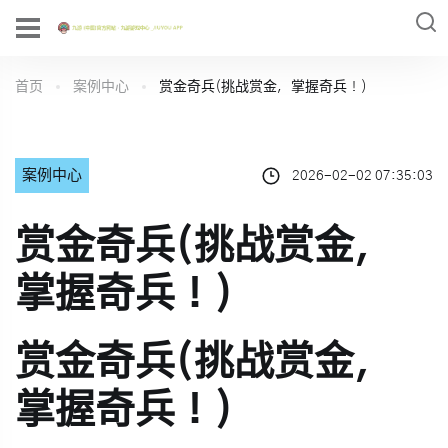
首页
案例中心
赏金奇兵(挑战赏金，掌握奇兵！)
案例中心
2026-02-02 07:35:03
赏金奇兵(挑战赏金，
掌握奇兵！)
赏金奇兵(挑战赏金，
掌握奇兵！)