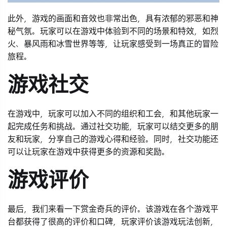
此外，游戏的画面和音效也非常出色，具有浓郁的邪恶和神
秘气氛。玩家可以在游戏中体验到不同的场景和特效，如烈
火、暴风雨和冰雪世界等等，让玩家感受到一场真正的冒险
旅程。
游戏社交
在游戏中，玩家可以加入不同的组织和工会，和其他玩家一
起完成任务和挑战。通过社交功能，玩家可以结交更多的朋
友和玩家，分享自己的游戏心得和经验。同时，社交功能还
可以让玩家在游戏中获得更多的资源和奖励。
游戏评价
最后，我们来看一下赏金奇兵的评价。该游戏在各个游戏平
台都获得了很高的评价和口碑，玩家评价该游戏玩法创新，