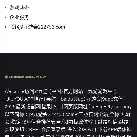
游戏动态
企业服务
联络j9九游会222753 com
Welcome访问✔九游 (中国)官方网站 - 九游游戏中心
_JIUYOU APP推荐【导航：baidu典ag】九游会j9app充值
2026最新版官网|登录|入口|网页版网址「cn-cn-j9you.com」
以下简称：j9九游会222753 com✔正版官网全站,全称:九游
会,稳定18年信誉推荐安全.保障!极致体验！继续相信,继续
实现梦想.#REF!,会员登录后,进入全站入口,下载APP后体验