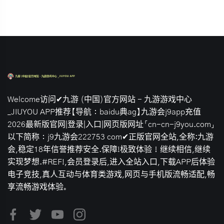
Welcome访问✔九游 (中国)官方网站 - 九游游戏中心
_JIUYOU APP推荐【导航：baidu典ag】九游会j9app充值
2026最新版官网|登录|入口|网页版网址「cn-cn-j9you.com」
以下简称：j9九游会222753 com✔正版官网全站,全称:九游
会,稳定18年信誉推荐安全.保障!极致体验！继续相信,继续
实现梦想.#REF!,会员登录后,进入全站入口,下载APP后体验
电子竞技,真人互动与体育类游戏,网页与手机版流畅适配,畅
享流畅游戏体验。