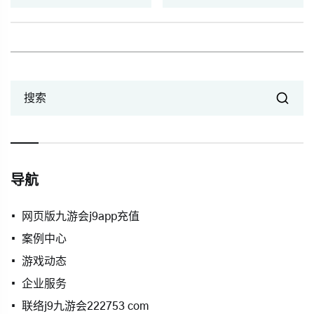
搜索
导航
网页版九游会j9app充值
案例中心
游戏动态
企业服务
联络j9九游会222753 com