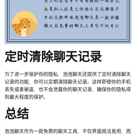
定时清除聊天记录
为了进一步保护你的隐私，泡泡聊天还提供了定时清除聊天
记录的功能，你可以定期清除聊天记录。这样即使你的手机
丢失或者被盗，也不会泄露你的聊天记录，确保你的隐私得
到最大程度的保护。
总结
泡泡聊天作为一款免费的聊天工具，不仅界面简洁易用，而