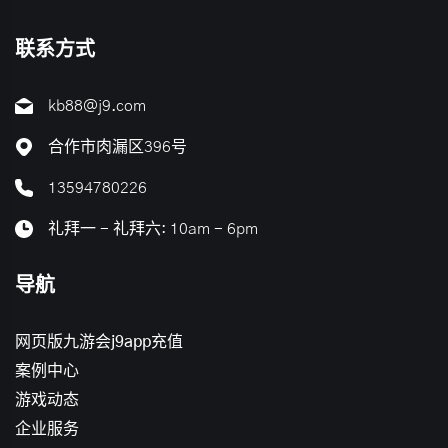
联系方式
kb88@j9.com
合作市肉漏区396号
13594780226
礼拜一 - 礼拜六: 10am - 6pm
导航
网页版九游会j9app充值
案例中心
游戏动态
企业服务