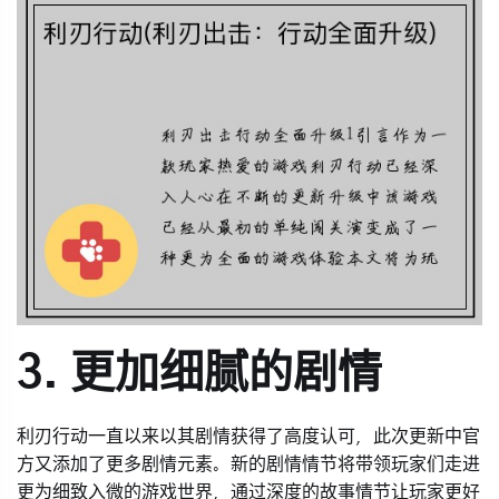
3. 更加细腻的剧情
利刃行动一直以来以其剧情获得了高度认可，此次更新中官
方又添加了更多剧情元素。新的剧情情节将带领玩家们走进
更为细致入微的游戏世界，通过深度的故事情节让玩家更好