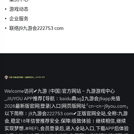
游戏动态
企业服务
联络j9九游会222753 com
Welcome访问✔九游 (中国)官方网站 - 九游游戏中心
_JIUYOU APP推荐【导航：baidu典ag】九游会j9app充值
2026最新版官网|登录|入口|网页版网址「cn-cn-j9you.com」
以下简称：j9九游会222753 com✔正版官网全站,全称:九游
会,稳定18年信誉推荐安全.保障!极致体验！继续相信,继续
实现梦想.#REF!,会员登录后,进入全站入口,下载APP后体验