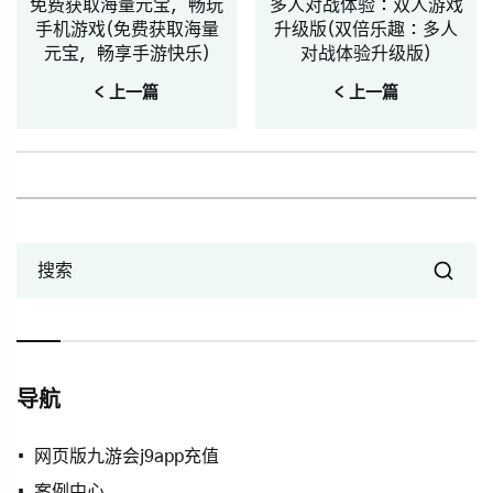
免费获取海量元宝，畅玩
多人对战体验：双人游戏
手机游戏(免费获取海量
升级版(双倍乐趣：多人
元宝，畅享手游快乐)
对战体验升级版)
< 上一篇
< 上一篇
搜索
导航
网页版九游会j9app充值
案例中心