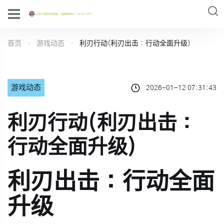
首页
游戏动态
利刃行动(利刃出击：行动全面升级)
游戏动态
2026-01-12 07:31:43
利刃行动(利刃出击：
行动全面升级)
利刃出击：行动全面
升级