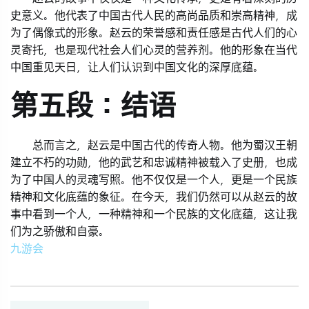
史意义。他代表了中国古代人民的高尚品质和崇高精神，成
为了偶像式的形象。赵云的荣誉感和责任感是古代人们的心
灵寄托，也是现代社会人们心灵的营养剂。他的形象在当代
中国重见天日，让人们认识到中国文化的深厚底蕴。
第五段：结语
总而言之，赵云是中国古代的传奇人物。他为蜀汉王朝
建立不朽的功勋，他的武艺和忠诚精神被载入了史册，也成
为了中国人的灵魂写照。他不仅仅是一个人，更是一个民族
精神和文化底蕴的象征。在今天，我们仍然可以从赵云的故
事中看到一个人，一种精神和一个民族的文化底蕴，这让我
们为之骄傲和自豪。
九游会