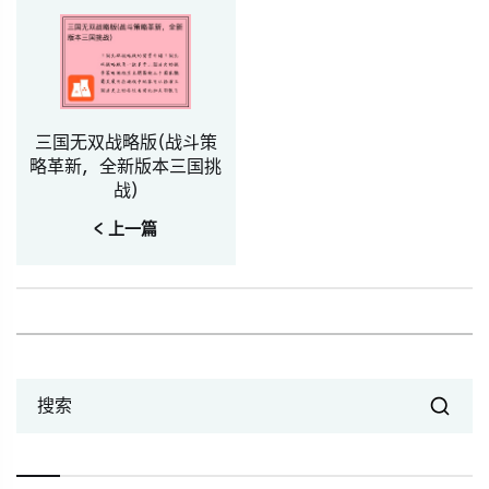
三国无双战略版(战斗策
略革新，全新版本三国挑
战)
< 上一篇
搜索