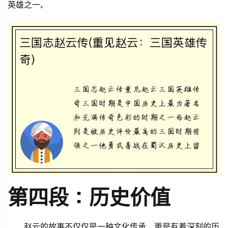
英雄之一。
第四段：历史价值
赵云的故事不仅仅是一种文化传承，更是有着深刻的历